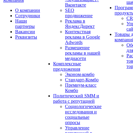
Компания
ша
Вконтакте
Програм
О компании
SEO
продукт
Сотрудники
продвижение
CR
Наши
Реклама в
Уп
партнеры
ЯндексДирект
са
Вакансии
Контекстная
Товары 
Реквизиты
реклама в Google
компани
Adwords
Об
Размещение
дл
рекламы в нашей
Ра
медиасети
то
Комплексные
то
предложения
Эконом-комбо
Стандарт-Комбо
Премиум-класс
Комбо
Политический SMM и
работа с репутацией
Социологические
исследования и
социальные
опросы
Управление