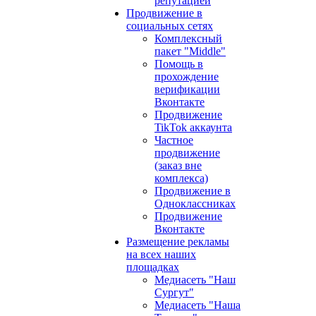
репутацией
Продвижение в
социальных сетях
Комплексный
пакет "Middle"
Помощь в
прохождение
верификации
Вконтакте
Продвижение
TikTok аккаунта
Частное
продвижение
(заказ вне
комплекса)
Продвижение в
Одноклассниках
Продвижение
Вконтакте
Размещение рекламы
на всех наших
площадках
Медиасеть "Наш
Сургут"
Медиасеть "Наша