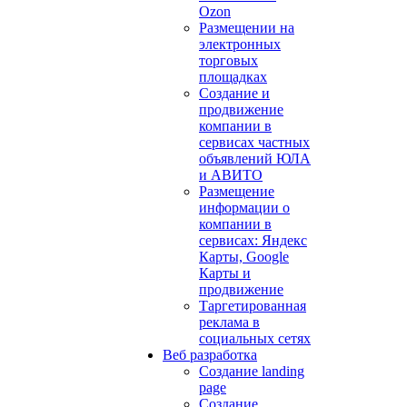
Ozon
Размещении на
электронных
торговых
площадках
Создание и
продвижение
компании в
сервисах частных
объявлений ЮЛА
и АВИТО
Размещение
информации о
компании в
сервисах: Яндекс
Карты, Google
Карты и
продвижение
Таргетированная
реклама в
социальных сетях
Веб разработка
Создание landing
page
Создание