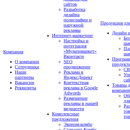
сайтов
Разработка
дизайна
полиграфии и
Продукция для
наружной
рекламы
Дизайн 
Интернет-маркетинг
Бе
Настройка и
ша
интеграция
Пл
«Мультимаркет»
Компания
ша
Вконтакте
Програм
О компании
SEO
продукт
Сотрудники
продвижение
CR
Наши
Реклама в
Уп
партнеры
ЯндексДирект
са
Вакансии
Контекстная
Товары 
Реквизиты
реклама в Google
компани
Adwords
Об
Размещение
дл
рекламы в нашей
Ра
медиасети
то
Комплексные
то
предложения
Эконом-комбо
Стандарт-Комбо