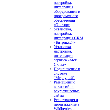
настройка,
интеграция
оборудования и
программного
обеспечения
«Эвотор»
Установка,
настройка,
интеграция CRM
«Битрикс24»
Установка,
настройка,
интеграция
сервиса «Мой
Склад»
Подключение к
системе
"Меркурий"
Размещению
вакансий на
рекрутинговые
сайты
Регистрация и
продвижение в
Wildberries и