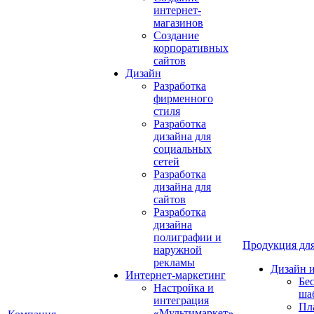
интернет-
магазинов
Создание
корпоративных
сайтов
Дизайн
Разработка
фирменного
стиля
Разработка
дизайна для
социальных
сетей
Разработка
дизайна для
сайтов
Разработка
дизайна
полиграфии и
Продукция для
наружной
рекламы
Дизайн 
Интернет-маркетинг
Бе
Настройка и
ша
интеграция
Пл
«Мультимаркет»