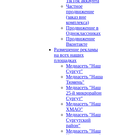
TikTok аккаунта
Частное
продвижение
(заказ вне
комплекса)
Продвижение в
Одноклассниках
Продвижение
Вконтакте
Размещение рекламы
на всех наших
площадках
Медиасеть "Наш
Сургут"
Медиасеть "Наша
Тюмень"
Медиасеть "Наш
25-й микрорайон
Сургут"
Медиасеть "Наш
ХМАО"
Медиасеть "Наш
Сургутский
район"
Медиасеть "Наш