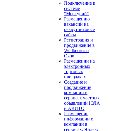
Подключение к
системе
"Меркурий"
Размещению
вакансий на
рекрутинговые
сайты
Регистрация и
продвижение в
Wildberries и
Ozon
Размещении на
электронных
торговых
площадках
Создание и
продвижение
компании в
сервисах частных
объявлений ЮЛА
и АВИТО
Размещение
информации о
компании в
сервисах: Яндекс