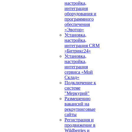
настройка,
интеграция
оборудования и
программного
обеспечения
«Эвотор»
Установка,
настройка,
интеграция CRM
«Битрикс24»
Установка,
настройка,
интеграция
сервиса «Мой
Склад»
Подключение к
системе
"Меркурий"
Размещению
вакансий на
рекрутинговые
сайты
Регистрация и
продвижение в
Wildberries и