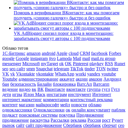
Помощь в верификации ВКонтакте: как мы помогаем
получить «синюю галочку» быстро и без ошибок
VK AdBlogger снизил порог входа в монетизацию:
зарабатывать смогут авторы с 100 подписчиками
Облако тегов
1С-Битрикс
amazon
android
Apple
cloud
CRM
facebook
Forbes
google
Google
instagram
jivo
Lamoda
Mail
mail
mail.ru group
messenger
Microsoft
myTarget
ok
OK
Pinterest
playkey
RSS
Runet
seo
seo сайт
smm
Snapchat
telegram
TikTok
tinder
TON
twitter
VK
vk
Vkontakte
vkontakte
WhatsApp
worki
yandex
youtube
Youtube
администрирование
аккаунт
акции
амазон
Андроид
бан
безопасность
Билайн
блокировка
ВатсАп
Ватсапп
ведение
видео
вк
ВК
Вконтакте
вконтакте
группа
гугл
Гугл
дети
игры
Илон Маск
инстаграм
инструмент
Интернет
интернет маркетинг
комментарии
контекстный реклама
контент
магазин
майкрософт
мейл
новости
облако
одноклассники
Одноклассники
ок
онлайн консультант
паблик
подкаст
поисковые системы
покупка
Продвижение
продвижение
раскрутка
Рассылки
реклама
Россия
рост
Рунет
рынок
сайт
сайт продвижение
Сбербанк
сбербанк
сберчат
сео