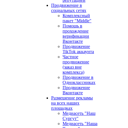
репутацией
Продвижение в
социальных сетях
Комплексный
пакет "Middle"
Помощь в
прохождение
верификации
Вконтакте
Продвижение
TikTok аккаунта
Частное
продвижение
(заказ вне
комплекса)
Продвижение в
Одноклассниках
Продвижение
Вконтакте
Размещение рекламы
на всех наших
площадках
Медиасеть "Наш
Сургут"
Медиасеть "Наша