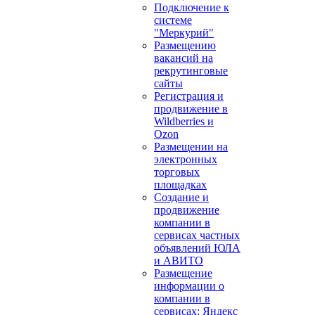
Подключение к
системе
"Меркурий"
Размещению
вакансий на
рекрутинговые
сайты
Регистрация и
продвижение в
Wildberries и
Ozon
Размещении на
электронных
торговых
площадках
Создание и
продвижение
компании в
сервисах частных
объявлений ЮЛА
и АВИТО
Размещение
информации о
компании в
сервисах: Яндекс