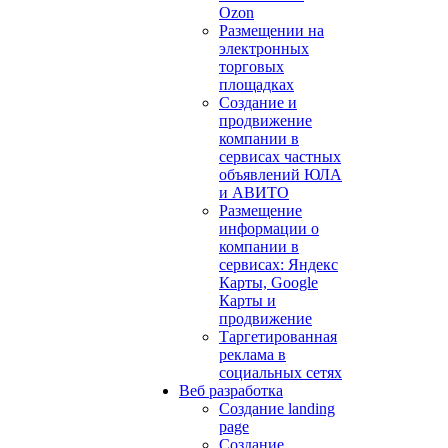
Ozon
Размещении на
электронных
торговых
площадках
Создание и
продвижение
компании в
сервисах частных
объявлений ЮЛА
и АВИТО
Размещение
информации о
компании в
сервисах: Яндекс
Карты, Google
Карты и
продвижение
Таргетированная
реклама в
социальных сетях
Веб разработка
Создание landing
page
Создание