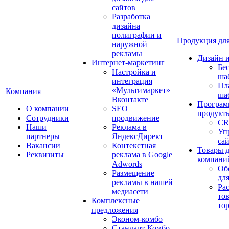
сайтов
Разработка
дизайна
полиграфии и
Продукция для
наружной
рекламы
Дизайн 
Интернет-маркетинг
Бе
Настройка и
ша
интеграция
Пл
«Мультимаркет»
Компания
ша
Вконтакте
Програм
О компании
SEO
продукт
Сотрудники
продвижение
CR
Наши
Реклама в
Уп
партнеры
ЯндексДирект
са
Вакансии
Контекстная
Товары 
Реквизиты
реклама в Google
компани
Adwords
Об
Размещение
дл
рекламы в нашей
Ра
медиасети
то
Комплексные
то
предложения
Эконом-комбо
Стандарт-Комбо