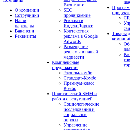
Компания
ша
Вконтакте
Програм
О компании
SEO
продукт
Сотрудники
продвижение
CR
Наши
Реклама в
Уп
партнеры
ЯндексДирект
са
Вакансии
Контекстная
Товары 
Реквизиты
реклама в Google
компани
Adwords
Об
Размещение
дл
рекламы в нашей
Ра
медиасети
то
Комплексные
то
предложения
Эконом-комбо
Стандарт-Комбо
Премиум-класс
Комбо
Политический SMM и
работа с репутацией
Социологические
исследования и
социальные
опросы
Управление