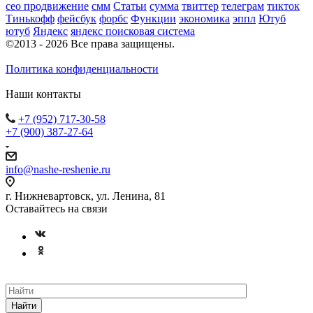
сео продвижение
смм
Статьи
сумма
твиттер
телеграм
тикток
Тинькофф
фейсбук
форбс
Функции
экономика
эппл
Ютуб
ютуб
Яндекс
яндекс поисковая система
©2013 - 2026 Все права защищены.
Политика конфиденциальности
Наши контакты
+7 (952) 717-30-58
+7 (900) 387-27-64
info@nashe-reshenie.ru
г. Нижневартовск, ул. Ленина, 81
Оставайтесь на связи
Найти