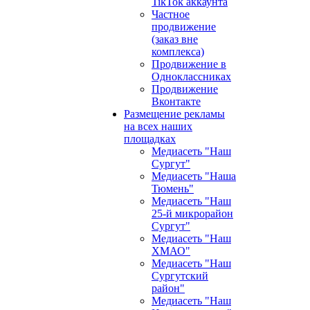
TikTok аккаунта
Частное
продвижение
(заказ вне
комплекса)
Продвижение в
Одноклассниках
Продвижение
Вконтакте
Размещение рекламы
на всех наших
площадках
Медиасеть "Наш
Сургут"
Медиасеть "Наша
Тюмень"
Медиасеть "Наш
25-й микрорайон
Сургут"
Медиасеть "Наш
ХМАО"
Медиасеть "Наш
Сургутский
район"
Медиасеть "Наш