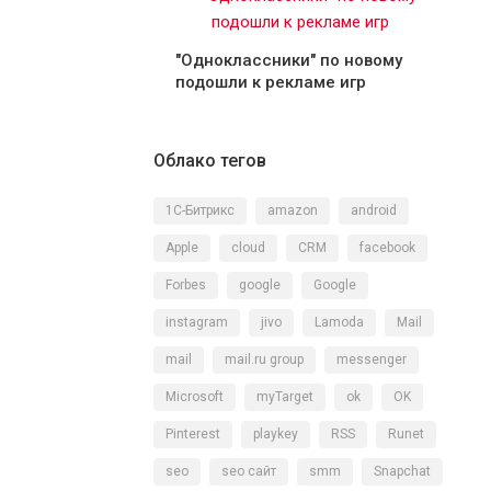
"Одноклассники" по новому
подошли к рекламе игр
Облако тегов
1С-Битрикс
amazon
android
Apple
cloud
CRM
facebook
Forbes
google
Google
instagram
jivo
Lamoda
Mail
mail
mail.ru group
messenger
Microsoft
myTarget
ok
OK
Pinterest
playkey
RSS
Runet
seo
seo сайт
smm
Snapchat