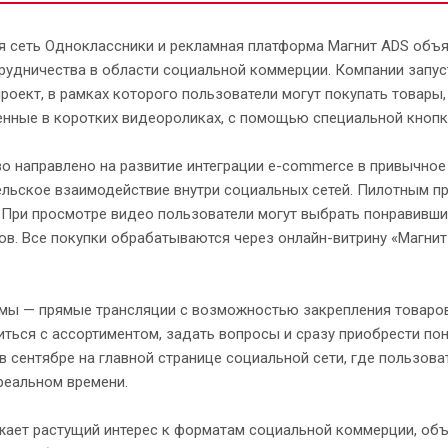
я сеть Одноклассники и рекламная платформа Магнит ADS объя
рудничества в области социальной коммерции. Компании запус
роект, в рамках которого пользователи могут покупать товары,
нные в коротких видеороликах, с помощью специальной кнопки
о направлено на развитие интеграции e-commerce в привычное
льское взаимодействие внутри социальных сетей. Пилотным п
 При просмотре видео пользователи могут выбрать понравивши
в. Все покупки обрабатываются через онлайн-витрину «Магнит
имы — прямые трансляции с возможностью закрепления товаров
иться с ассортиментом, задать вопросы и сразу приобрести по
 сентябре на главной странице социальной сети, где пользова
реальном времени.
жает растущий интерес к форматам социальной коммерции, о