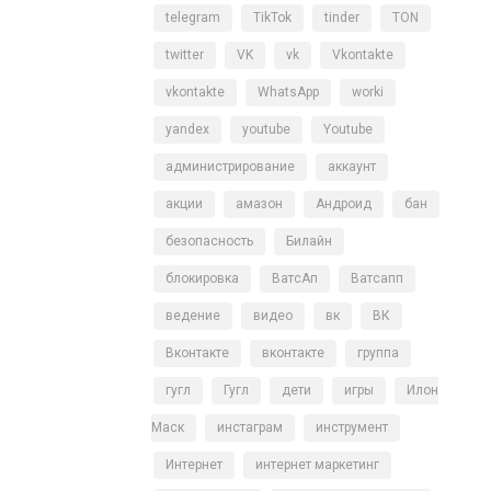
telegram
TikTok
tinder
TON
twitter
VK
vk
Vkontakte
vkontakte
WhatsApp
worki
yandex
youtube
Youtube
администрирование
аккаунт
акции
амазон
Андроид
бан
безопасность
Билайн
блокировка
ВатсАп
Ватсапп
ведение
видео
вк
ВК
Вконтакте
вконтакте
группа
гугл
Гугл
дети
игры
Илон
Маск
инстаграм
инструмент
Интернет
интернет маркетинг