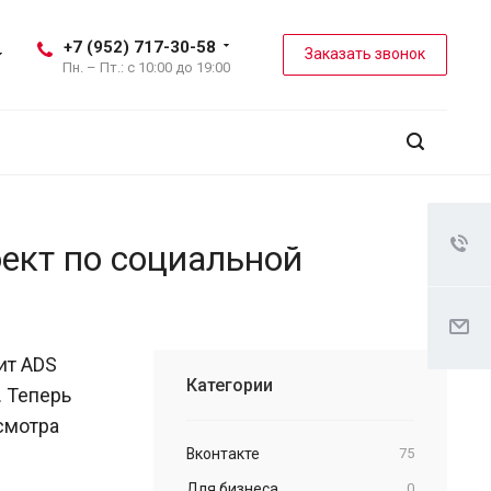
+7 (952) 717-30-58
Заказать звонок
Пн. – Пт.: с 10:00 до 19:00
ект по социальной
ит ADS
Категории
. Теперь
смотра
Вконтакте
75
Для бизнеса
0