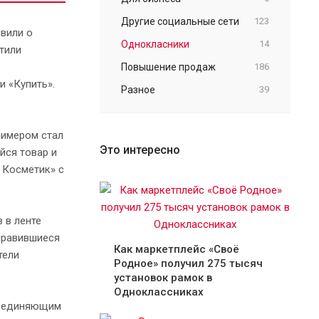
Другие социальные сети
123
вили о
Однокласники
14
тили
Повышение продаж
186
 «Купить».
Разное
39
римером стал
Это интересно
йся товар и
 Косметик» с
 в ленте
нравившиеся
Как маркетплейс «Своё
тели
Родное» получил 275 тысяч
установок рамок в
Одноклассниках
бъединяющим