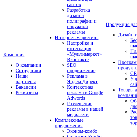
сайтов
Разработка
дизайна
полиграфии и
Продукция для
наружной
рекламы
Дизайн 
Интернет-маркетинг
Бе
Настройка и
ша
интеграция
Пл
«Мультимаркет»
Компания
ша
Вконтакте
Програм
О компании
SEO
продукт
Сотрудники
продвижение
CR
Наши
Реклама в
Уп
партнеры
ЯндексДирект
са
Вакансии
Контекстная
Товары 
Реквизиты
реклама в Google
компани
Adwords
Об
Размещение
дл
рекламы в нашей
Ра
медиасети
то
Комплексные
то
предложения
Эконом-комбо
Стандарт-Комбо