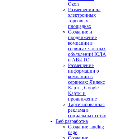
Ozon
Размещении на
электронных
торговых
площадках
Создание и
продвижение
компании в
сервисах частных
объявлений ЮЛА
и АВИТО
Размещение
информации о
компании в
сервисах: Яндекс
Карты, Google
Карты и
продвижение
Таргетированная
реклама в
социальных сетях
Веб разработка
Создание landing
page
Создание