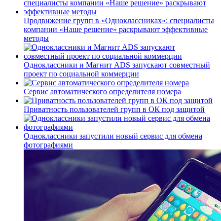
Продвижение групп в «Одноклассниках»: специалисты
компании «Наше решение» раскрывают эффективные
методы
Одноклассники и Магнит ADS запускают совместный
проект по социальной коммерции
Сервис автоматического определителя номера
Приватность пользователей групп в ОК под защитой
Одноклассники запустили новый сервис для обмена
фотографиями