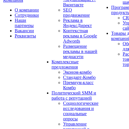
Компания
ша
Вконтакте
Програм
О компании
SEO
продукт
Сотрудники
продвижение
CR
Наши
Реклама в
Уп
партнеры
ЯндексДирект
са
Вакансии
Контекстная
Товары 
Реквизиты
реклама в Google
компани
Adwords
Об
Размещение
дл
рекламы в нашей
Ра
медиасети
то
Комплексные
то
предложения
Эконом-комбо
Стандарт-Комбо
Премиум-класс
Комбо
Политический SMM и
работа с репутацией
Социологические
исследования и
социальные
опросы
Управление