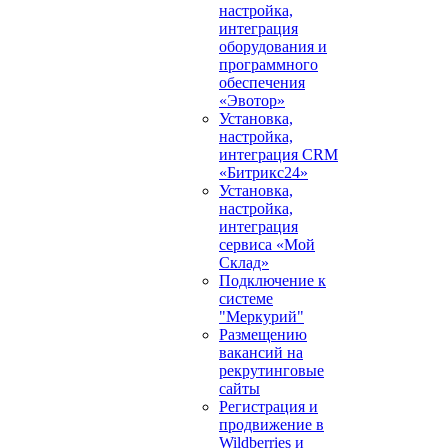
настройка,
интеграция
оборудования и
программного
обеспечения
«Эвотор»
Установка,
настройка,
интеграция CRM
«Битрикс24»
Установка,
настройка,
интеграция
сервиса «Мой
Склад»
Подключение к
системе
"Меркурий"
Размещению
вакансий на
рекрутинговые
сайты
Регистрация и
продвижение в
Wildberries и