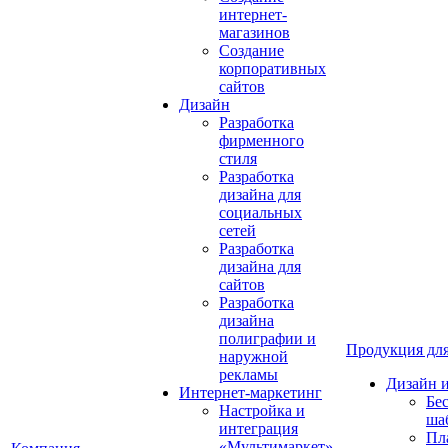
интернет-
магазинов
Создание
корпоративных
сайтов
Дизайн
Разработка
фирменного
стиля
Разработка
дизайна для
социальных
сетей
Разработка
дизайна для
сайтов
Разработка
дизайна
полиграфии и
Продукция для
наружной
рекламы
Дизайн 
Интернет-маркетинг
Бе
Настройка и
ша
интеграция
Пл
«Мультимаркет»