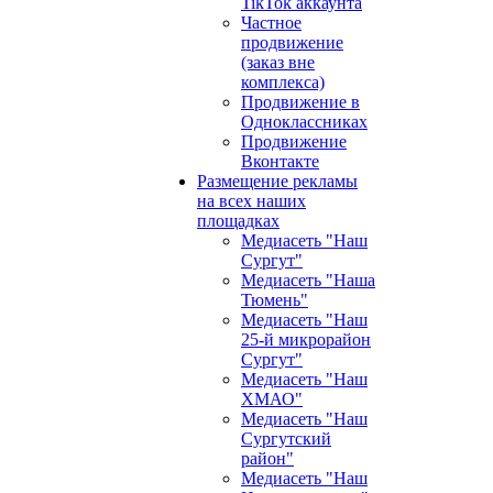
TikTok аккаунта
Частное
продвижение
(заказ вне
комплекса)
Продвижение в
Одноклассниках
Продвижение
Вконтакте
Размещение рекламы
на всех наших
площадках
Медиасеть "Наш
Сургут"
Медиасеть "Наша
Тюмень"
Медиасеть "Наш
25-й микрорайон
Сургут"
Медиасеть "Наш
ХМАО"
Медиасеть "Наш
Сургутский
район"
Медиасеть "Наш