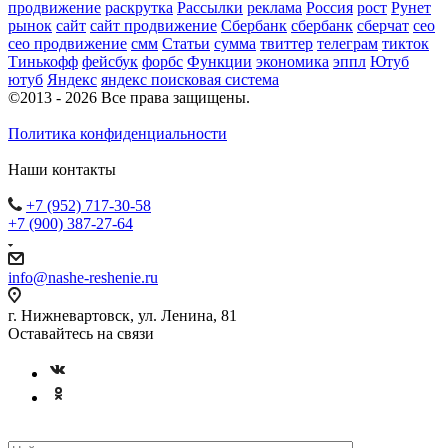
продвижение
раскрутка
Рассылки
реклама
Россия
рост
Рунет
рынок
сайт
сайт продвижение
Сбербанк
сбербанк
сберчат
сео
сео продвижение
смм
Статьи
сумма
твиттер
телеграм
тикток
Тинькофф
фейсбук
форбс
Функции
экономика
эппл
Ютуб
ютуб
Яндекс
яндекс поисковая система
©2013 - 2026 Все права защищены.
Политика конфиденциальности
Наши контакты
+7 (952) 717-30-58
+7 (900) 387-27-64
info@nashe-reshenie.ru
г. Нижневартовск, ул. Ленина, 81
Оставайтесь на связи