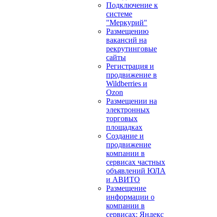
Подключение к
системе
"Меркурий"
Размещению
вакансий на
рекрутинговые
сайты
Регистрация и
продвижение в
Wildberries и
Ozon
Размещении на
электронных
торговых
площадках
Создание и
продвижение
компании в
сервисах частных
объявлений ЮЛА
и АВИТО
Размещение
информации о
компании в
сервисах: Яндекс