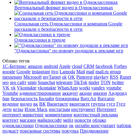
Вертикальный формат видео в Одноклассниках
Социальная сеть Одноклассники и компания Google
рассказали о безопасности в сети
Одноклассники в тренде
"Одноклассники" по новому подошли к рекламе игр
Облако тегов
1С-Битрикс
amazon
android
Apple
cloud
CRM
facebook
Forbes
google
Google
instagram
jivo
Lamoda
Mail
mail
mail.ru group
messenger
Microsoft
myTarget
ok
OK
Pinterest
playkey
RSS
Runet
seo
seo сайт
smm
Snapchat
telegram
TikTok
tinder
TON
twitter
VK
vk
Vkontakte
vkontakte
WhatsApp
worki
yandex
youtube
Youtube
администрирование
аккаунт
акции
амазон
Андроид
бан
безопасность
Билайн
блокировка
ВатсАп
Ватсапп
ведение
видео
вк
ВК
Вконтакте
вконтакте
группа
гугл
Гугл
дети
игры
Илон Маск
инстаграм
инструмент
Интернет
интернет маркетинг
комментарии
контекстный реклама
контент
магазин
майкрософт
мейл
новости
облако
одноклассники
Одноклассники
ок
онлайн консультант
паблик
подкаст
поисковые системы
покупка
Продвижение