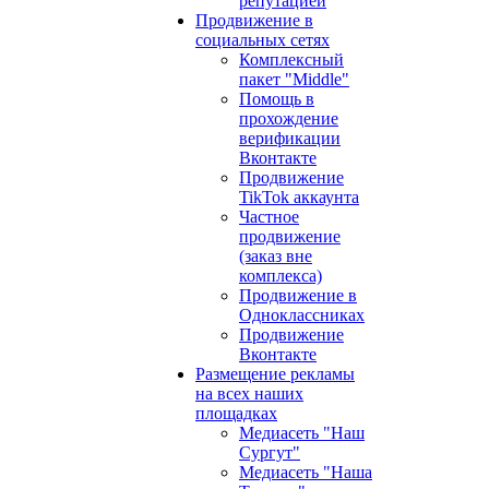
репутацией
Продвижение в
социальных сетях
Комплексный
пакет "Middle"
Помощь в
прохождение
верификации
Вконтакте
Продвижение
TikTok аккаунта
Частное
продвижение
(заказ вне
комплекса)
Продвижение в
Одноклассниках
Продвижение
Вконтакте
Размещение рекламы
на всех наших
площадках
Медиасеть "Наш
Сургут"
Медиасеть "Наша