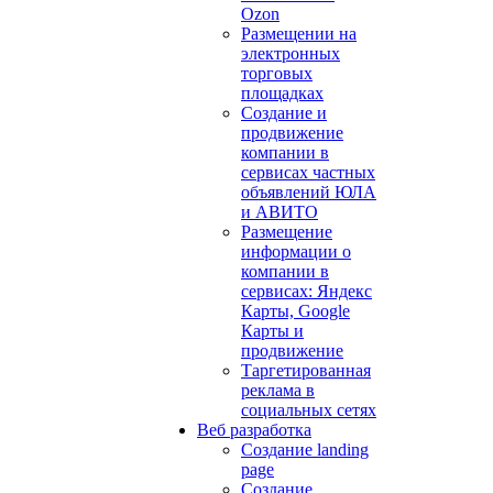
Ozon
Размещении на
электронных
торговых
площадках
Создание и
продвижение
компании в
сервисах частных
объявлений ЮЛА
и АВИТО
Размещение
информации о
компании в
сервисах: Яндекс
Карты, Google
Карты и
продвижение
Таргетированная
реклама в
социальных сетях
Веб разработка
Создание landing
page
Создание