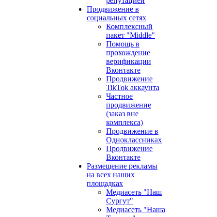
репутацией
Продвижение в
социальных сетях
Комплексный
пакет "Middle"
Помощь в
прохождение
верификации
Вконтакте
Продвижение
TikTok аккаунта
Частное
продвижение
(заказ вне
комплекса)
Продвижение в
Одноклассниках
Продвижение
Вконтакте
Размещение рекламы
на всех наших
площадках
Медиасеть "Наш
Сургут"
Медиасеть "Наша