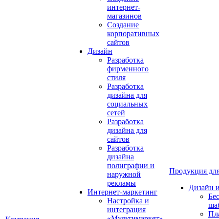
интернет-
магазинов
Создание
корпоративных
сайтов
Дизайн
Разработка
фирменного
стиля
Разработка
дизайна для
социальных
сетей
Разработка
дизайна для
сайтов
Разработка
дизайна
полиграфии и
Продукция для
наружной
рекламы
Дизайн 
Интернет-маркетинг
Бе
Настройка и
ша
интеграция
Пл
«Мультимаркет»