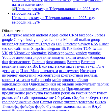
идти за клиентами
Цены на рекламу в Telegram-каналах в 2025 году
выросли на 32%
Облако тегов
1С-Битрикс
amazon
android
Apple
cloud
CRM
facebook
Forbes
google
Google
instagram
jivo
Lamoda
Mail
mail
mail.ru group
messenger
Microsoft
myTarget
ok
OK
Pinterest
playkey
RSS
Runet
seo
seo сайт
smm
Snapchat
telegram
TikTok
tinder
TON
twitter
VK
vk
Vkontakte
vkontakte
WhatsApp
worki
yandex
youtube
Youtube
администрирование
аккаунт
акции
амазон
Андроид
бан
безопасность
Билайн
блокировка
ВатсАп
Ватсапп
ведение
видео
вк
ВК
Вконтакте
вконтакте
группа
гугл
Гугл
дети
игры
Илон Маск
инстаграм
инструмент
Интернет
интернет маркетинг
комментарии
контекстный реклама
контент
магазин
майкрософт
мейл
новости
облако
одноклассники
Одноклассники
ок
онлайн консультант
паблик
подкаст
поисковые системы
покупка
Продвижение
продвижение
раскрутка
Рассылки
реклама
Россия
рост
Рунет
рынок
сайт
сайт продвижение
Сбербанк
сбербанк
сберчат
сео
сео продвижение
смм
Статьи
сумма
твиттер
телеграм
тикток
Тинькофф
фейсбук
форбс
Функции
экономика
эппл
Ютуб
ютуб
Яндекс
яндекс поисковая система