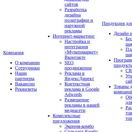
сайтов
Разработка
дизайна
полиграфии и
Продукция для
наружной
рекламы
Дизайн 
Интернет-маркетинг
Бе
Настройка и
ша
интеграция
Пл
«Мультимаркет»
Компания
ша
Вконтакте
Програм
О компании
SEO
продукт
Сотрудники
продвижение
CR
Наши
Реклама в
Уп
партнеры
ЯндексДирект
са
Вакансии
Контекстная
Товары 
Реквизиты
реклама в Google
компани
Adwords
Об
Размещение
дл
рекламы в нашей
Ра
медиасети
то
Комплексные
то
предложения
Эконом-комбо
Стандарт-Комбо