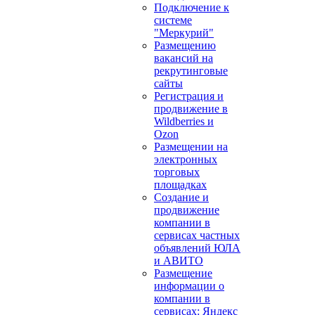
Подключение к
системе
"Меркурий"
Размещению
вакансий на
рекрутинговые
сайты
Регистрация и
продвижение в
Wildberries и
Ozon
Размещении на
электронных
торговых
площадках
Создание и
продвижение
компании в
сервисах частных
объявлений ЮЛА
и АВИТО
Размещение
информации о
компании в
сервисах: Яндекс