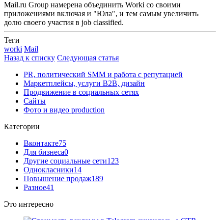
Mail.ru Group намерена объединить Worki со своими
приложениями включая и "Юла", и тем самым увеличить
долю своего участия в job classified.
Теги
worki
Mail
Назад к списку
Следующая статья
PR, политический SMM и работа с репутацией
Маркетплейсы, услуги B2B, дизайн
Продвижение в социальных сетях
Сайты
Фото и видео production
Категории
Вконтакте
75
Для бизнеса
0
Другие социальные сети
123
Однокласники
14
Повышение продаж
189
Разное
41
Это интересно