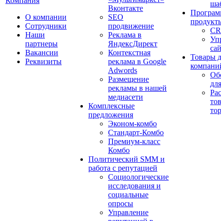
Компания
ша
Вконтакте
Програм
О компании
SEO
продукт
Сотрудники
продвижение
CR
Наши
Реклама в
Уп
партнеры
ЯндексДирект
са
Вакансии
Контекстная
Товары 
Реквизиты
реклама в Google
компани
Adwords
Об
Размещение
дл
рекламы в нашей
Ра
медиасети
то
Комплексные
то
предложения
Эконом-комбо
Стандарт-Комбо
Премиум-класс
Комбо
Политический SMM и
работа с репутацией
Социологические
исследования и
социальные
опросы
Управление