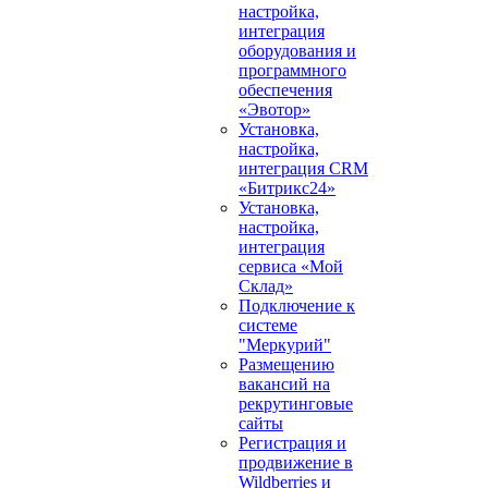
настройка,
интеграция
оборудования и
программного
обеспечения
«Эвотор»
Установка,
настройка,
интеграция CRM
«Битрикс24»
Установка,
настройка,
интеграция
сервиса «Мой
Склад»
Подключение к
системе
"Меркурий"
Размещению
вакансий на
рекрутинговые
сайты
Регистрация и
продвижение в
Wildberries и