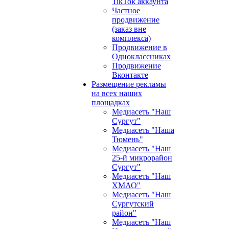
TikTok аккаунта
Частное
продвижение
(заказ вне
комплекса)
Продвижение в
Одноклассниках
Продвижение
Вконтакте
Размещение рекламы
на всех наших
площадках
Медиасеть "Наш
Сургут"
Медиасеть "Наша
Тюмень"
Медиасеть "Наш
25-й микрорайон
Сургут"
Медиасеть "Наш
ХМАО"
Медиасеть "Наш
Сургутский
район"
Медиасеть "Наш