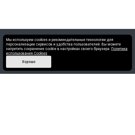
Мы используем cookies и рекомендательные технологии для
©2013 - 2026 Все права защищены.
персонализации сервисов и удобства пользователей. Вы можете
запретить сохранение cookie в настройках своего браузера.
Политика
использования Cookies
Политика конфиденциальности
Хорошо
Наши контакты
+7 (952) 717-30-58
info@nashe-reshenie.ru
г. Нижневартовск, ул. Ленина, 81